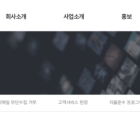
회사소개
사업소개
홍보
비전 및 철학
홈사업
뉴스룸
사업연혁
지역사업
홍보영상
CI
기업사업
제휴제안
오시는길
이메일 무단수집 거부
고객서비스 헌장
자율준수 프로그