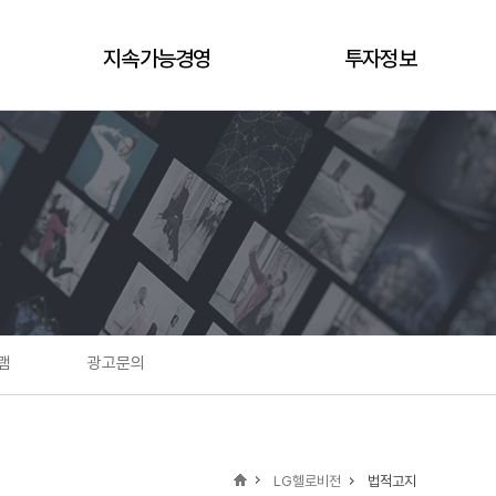
지속가능경영
투자정보
추진체계
재무정보
추진내용
공시
ESG 스토리
IR 자료실
지속가능경영보고서
지배구조
램
광고문의
LG헬로비전
법적고지